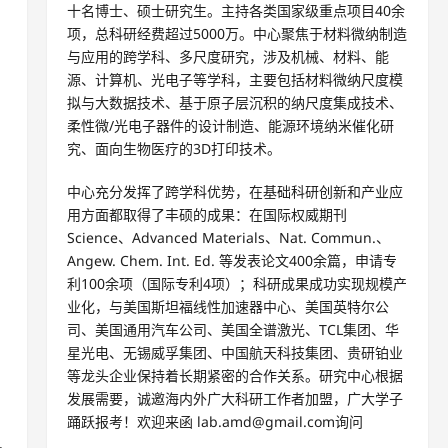
十名博士、硕士研究生。主持各类国家级重点项目40余
项，总科研经费超过5000万。中心聚焦于材料微纳制造
与应用的跨学科、多尺度研究，涉及机械、材料、能
源、计算机、光电子等学科，主要包括材料微纳尺度模
拟与大数据技术、基于原子层沉积的纳尺度集成技术、
柔性微/光电子器件的设计制造、能源环境纳米催化研
究、面向生物医疗的3D打印技术。
中心充分发挥了跨学科优势，在基础科研创新和产业应
用方面都取得了丰硕的成果：在国际权威期刊
Science、Advanced Materials、Nat. Commun.、
Angew. Chem. Int. Ed. 等发表论文400余篇，申请专
利100余项（国际专利4项）；科研成果成功实现规模产
业化，与美国斯坦福线性加速器中心、美国英特尔公
司、美国通用汽车公司、美国全谱激光、TCL集团、华
星光电、无锡威孚集团、中国航天科技集团、贵研铂业
等龙头企业保持着长期紧密的合作关系。研究中心根据
发展需要，诚邀海内外广大科研工作者加盟，广大学子
踊跃报考！欢迎来函 lab.amd@gmail.com询问