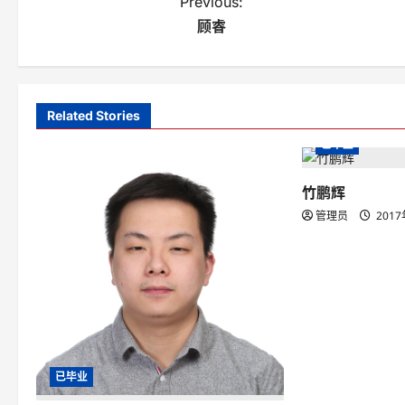
P
Previous:
顾睿
o
s
t
Related Stories
n
已毕业
a
竹鹏辉
v
管理员
201
i
g
a
t
i
已毕业
o