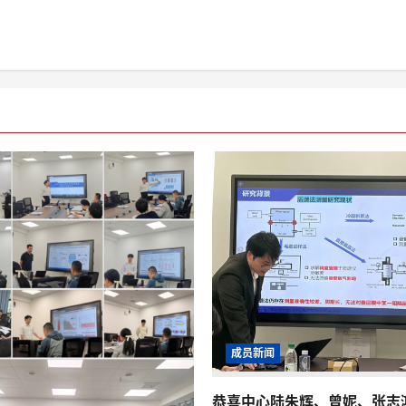
成员新闻
恭喜中心陆朱辉、曾妮、张志