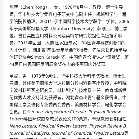
陈蓉（Chen Rong），女，1978年8月生，教授、博士生导
师，华中科技大学柔性电子研究中心副主任，机械科学与工程
学院院长助理。2001年于中国科学技术大学获学士学位，2006
年于美国斯坦福大学（Stanford University）获硕士、博士学
位。曾在美国应用材料公司及英特尔研究院担任高级技术职
务。2011年回国，入选 国家级专家，“中国青年科技创新领军
人才计划”，湖北省“杰出青年基金”获得者。先后荣获包括半导
体研究协会Simon Karecki奖、中国侨界“创新人才”贡献奖、第
44届日内瓦国际发明展金奖在内的多项国内外奖项。
单斌，男，1978年9月生，华中科技大学料学院教授，博士生
导师，兼任美国德州大学达拉斯分校材料系客座教授，中科院
宁波材料所客座研究员，材料科学与技术系主任。教育部新世
纪优秀人才支持计划获得者，湖北省杰出青年基金获得者，中
国稀土学会催化专业委员会委员，美国材料学会、电化学学会
会员。在
Science, Angewante Chemie, Physical Review
Letters
等国际权威杂志发表论文100余篇。单斌教授长期担任
Nano Letters, Physical Review Letters, Physical Review B,
Journal of Catalysis, Journal of Chemical Physics Letters
等