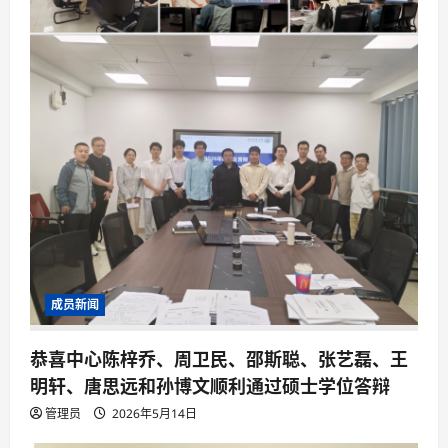
成员新闻
恭喜中心陈梓乔、周卫民、邵斯聪、张艺磊、王
明轩、唐思远和孙博文顺利通过硕士学位答辩
管理员
2026年5月14日