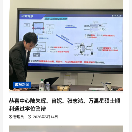
成员新闻
恭喜中心陆朱辉、曾妮、张志鸿、万禹星硕士顺
利通过学位答辩
管理员
2026年5月14日