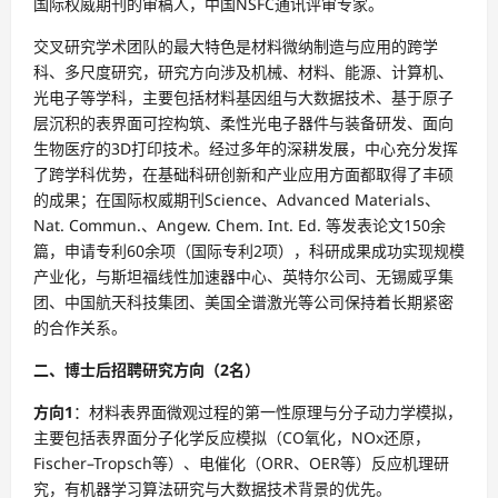
国际权威期刊的审稿人，中国NSFC通讯评审专家。
交叉研究学术团队的最大特色是材料微纳制造与应用的跨学
科、多尺度研究，研究方向涉及机械、材料、能源、计算机、
光电子等学科，主要包括材料基因组与大数据技术、基于原子
层沉积的表界面可控构筑、柔性光电子器件与装备研发、面向
生物医疗的3D打印技术。经过多年的深耕发展，中心充分发挥
了跨学科优势，在基础科研创新和产业应用方面都取得了丰硕
的成果；在国际权威期刊Science、Advanced Materials、
Nat. Commun.、Angew. Chem. Int. Ed. 等发表论文150余
篇，申请专利60余项（国际专利2项），科研成果成功实现规模
产业化，与斯坦福线性加速器中心、英特尔公司、无锡威孚集
团、中国航天科技集团、美国全谱激光等公司保持着长期紧密
的合作关系。
二、博士后招聘研究方向（2名）
方向1
：材料表界面微观过程的第一性原理与分子动力学模拟，
主要包括表界面分子化学反应模拟（CO氧化，NOx还原，
Fischer–Tropsch等）、电催化（ORR、OER等）反应机理研
究，有机器学习算法研究与大数据技术背景的优先。