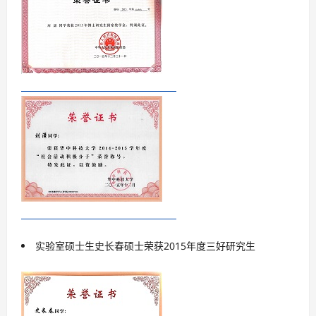
实验室硕士生史长春硕士荣获2015年度三好研究生