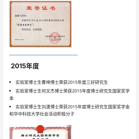
2015年度
实验室博士生曹坤博士荣获2015年度三好研究生
实验室博士生何文杰博士荣获2015年度博士研究生国家奖学
金
实验室博士生刘潇博士荣获2015年度博士研究生国家奖学金
和华中科技大学社会活动积极分子