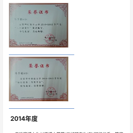
2014年度