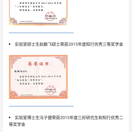
实验室硕士生赵鹏飞硕士荣获2015年度知行优秀三等奖学金
实验室博士生冯子健荣获2015年度三好研究生和知行优秀二
等奖学金