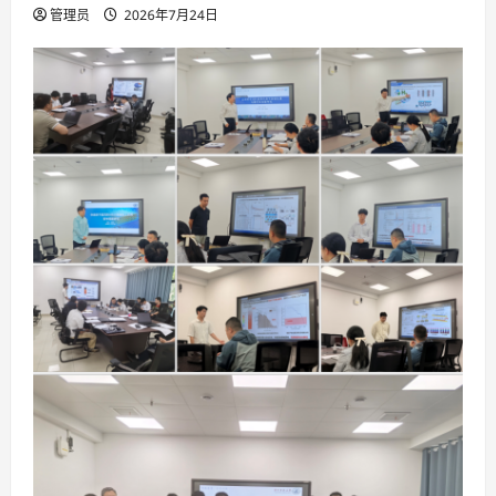
管理员
2026年7月24日