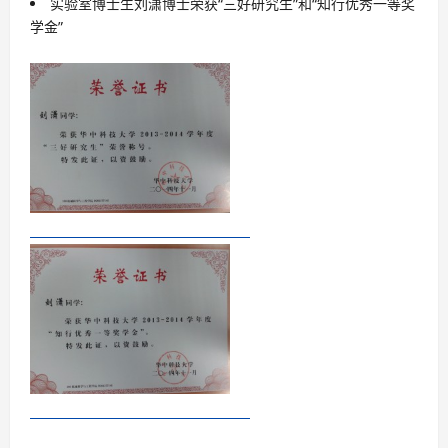
实验室博士生刘潇博士荣获“三好研究生”和“知行优秀一等奖
学金”