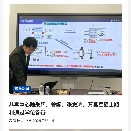
成员新闻
恭喜中心陆朱辉、曾妮、张志鸿、万禹星硕士顺
利通过学位答辩
管理员
2026年5月14日