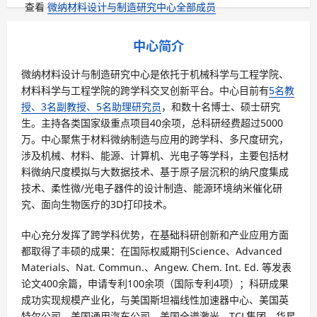
查看
微纳材料设计与制造研究中心全部成员
中心简介
微纳材料设计与制造研究中心是依托于机械科学与工程学院、
材料科学与工程学院的跨学科交叉创新平台。中心目前有
5名教
授、3名副教授、5名助理研究员
，和数十名博士、硕士研究
生。主持各类国家级重点项目40余项，总科研经费超过5000
万。中心聚焦于材料微纳制造与应用的跨学科、多尺度研究，
涉及机械、材料、能源、计算机、光电子等学科，主要包括材
料微纳尺度模拟与大数据技术、基于原子层沉积的纳尺度集成
技术、柔性微/光电子器件的设计制造、能源环境纳米催化研
究、面向生物医疗的3D打印技术。
中心充分发挥了跨学科优势，在基础科研创新和产业应用方面
都取得了丰硕的成果：在国际权威期刊Science、Advanced
Materials、Nat. Commun.、Angew. Chem. Int. Ed. 等发表
论文400余篇，申请专利100余项（国际专利4项）；科研成果
成功实现规模产业化，与美国斯坦福线性加速器中心、美国英
特尔公司、美国通用汽车公司、美国全谱激光、TCL集团、华星