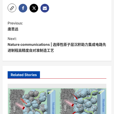
P
Previous:
o
唐思远
s
Next:
t
Nature communications | 选择性原子层沉积助力集成电路先
进制程高精度自对准制造工艺
n
a
v
i
Related Stories
g
a
t
i