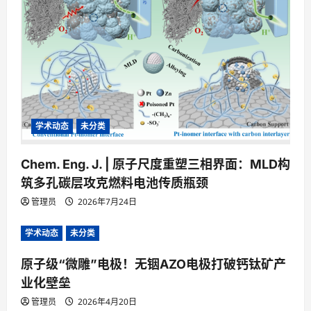
o
n
学术动态
未分类
Chem. Eng. J. | 原子尺度重塑三相界面：MLD构
筑多孔碳层攻克燃料电池传质瓶颈
管理员
2026年7月24日
学术动态
未分类
原子级“微雕”电极！无铟AZO电极打破钙钛矿产
业化壁垒
管理员
2026年4月20日