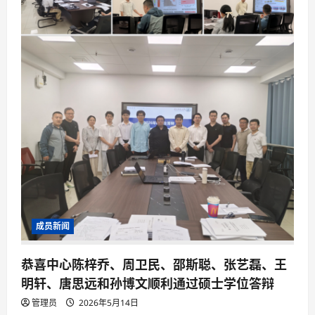
成员新闻
恭喜中心陈梓乔、周卫民、邵斯聪、张艺磊、王
明轩、唐思远和孙博文顺利通过硕士学位答辩
管理员
2026年5月14日