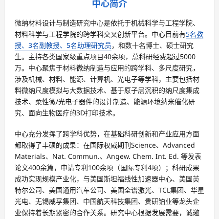
中心简介
微纳材料设计与制造研究中心是依托于机械科学与工程学院、
材料科学与工程学院的跨学科交叉创新平台。中心目前有
5名教
授、3名副教授、5名助理研究员
，和数十名博士、硕士研究
生。主持各类国家级重点项目40余项，总科研经费超过5000
万。中心聚焦于材料微纳制造与应用的跨学科、多尺度研究，
涉及机械、材料、能源、计算机、光电子等学科，主要包括材
料微纳尺度模拟与大数据技术、基于原子层沉积的纳尺度集成
技术、柔性微/光电子器件的设计制造、能源环境纳米催化研
究、面向生物医疗的3D打印技术。
中心充分发挥了跨学科优势，在基础科研创新和产业应用方面
都取得了丰硕的成果：在国际权威期刊Science、Advanced
Materials、Nat. Commun.、Angew. Chem. Int. Ed. 等发表
论文400余篇，申请专利100余项（国际专利4项）；科研成果
成功实现规模产业化，与美国斯坦福线性加速器中心、美国英
特尔公司、美国通用汽车公司、美国全谱激光、TCL集团、华星
光电、无锡威孚集团、中国航天科技集团、贵研铂业等龙头企
业保持着长期紧密的合作关系。研究中心根据发展需要，诚邀