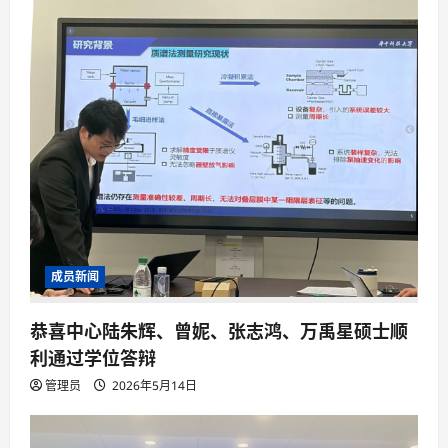
成员新闻
恭喜中心陆朱辉、曾妮、张志鸿、万禹星硕士顺
利通过学位答辩
管理员
2026年5月14日