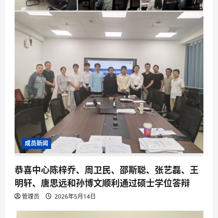
成员新闻
恭喜中心陈梓乔、周卫民、邵斯聪、张艺磊、王
明轩、唐思远和孙博文顺利通过硕士学位答辩
管理员
2026年5月14日