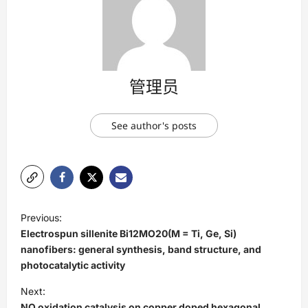
管理员
See author's posts
P
Previous:
o
Electrospun sillenite Bi12MO20(M = Ti, Ge, Si)
s
nanofibers: general synthesis, band structure, and
photocatalytic activity
t
Next:
n
NO oxidation catalysis on copper doped hexagonal