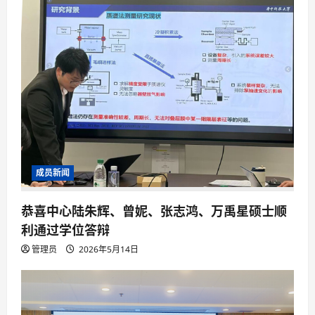
成员新闻
恭喜中心陆朱辉、曾妮、张志鸿、万禹星硕士顺
利通过学位答辩
管理员
2026年5月14日