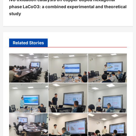
a
phase LaCoO3: a combined experimental and theoretical
v
study
i
g
a
Related Stories
t
i
o
n