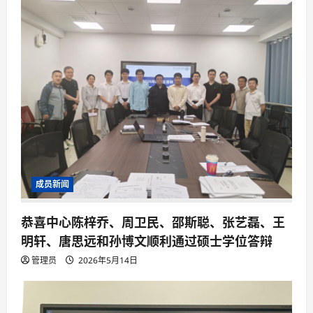
成员新闻
恭喜中心陈梓乔、周卫民、邵斯聪、张艺磊、王
明轩、唐思远和孙博文顺利通过硕士学位答辩
管理员
2026年5月14日