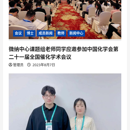
o
n
会议
博士
成员新闻
教师
新闻中心
微纳中心课题组老师同学应邀参加
中国化学会第
二十一届全国催化学术会议
管理员
2023年8月7日