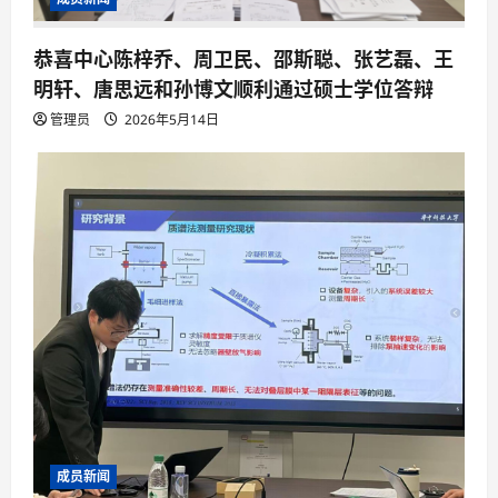
恭喜中心陈梓乔、周卫民、邵斯聪、张艺磊、王
明轩、唐思远和孙博文顺利通过硕士学位答辩
管理员
2026年5月14日
成员新闻