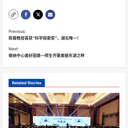
P
Previous:
o
陈蓉教授喜获“科学探索奖”，湖北唯一！
s
Next:
t
微纳中心美好团建—师生齐聚美丽东湖之畔
n
a
v
Related Stories
i
g
a
t
i