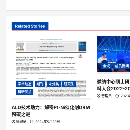
o
s
t
Related Stories
n
a
v
i
会议
成员新闻
g
微纳中心硕士研
a
学术动态
期刊
未分类
研究生
料大会2022-2
科研亮点
t
管理员
202
i
ALD技术助力：解密Pt-Ni催化剂DRM
积碳之谜
o
管理员
2024年5月20日
n