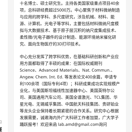
十名博士、硕士研究生。主持各类国家级重点项目40余
项，总科研经费超过5000万。中心聚焦于材料微纳制造
与应用的跨学科、多尺度研究，涉及机械、材料、能
源、计算机、光电子等学科，主要包括材料微纳尺度模
拟与大数据技术、基于原子层沉积的纳尺度集成技术、
柔性微/光电子器件的设计制造、能源环境纳米催化研
究、面向生物医疗的3D打印技术。
中心充分发挥了跨学科优势，在基础科研创新和产业应
用方面都取得了丰硕的成果：在国际权威期刊
Science、Advanced Materials、Nat. Commun.、
Angew. Chem. Int. Ed. 等发表论文400余篇，申请专
利100余项（国际专利4项）；科研成果成功实现规模产
业化，与美国斯坦福线性加速器中心、美国英特尔公
司、美国通用汽车公司、美国全谱激光、TCL集团、华
星光电、无锡威孚集团、中国航天科技集团、贵研铂业
等龙头企业保持着长期紧密的合作关系。研究中心根据
发展需要，诚邀海内外广大科研工作者加盟，广大学子
:
踊跃报考！欢迎来函 lab.amd@gmail.com询问
谨