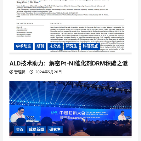
o
n
学术动态
期刊
未分类
研究生
科研亮点
ALD技术助力：解密Pt-Ni催化剂DRM积碳之谜
管理员
2024年5月20日
会议
成员新闻
研究生