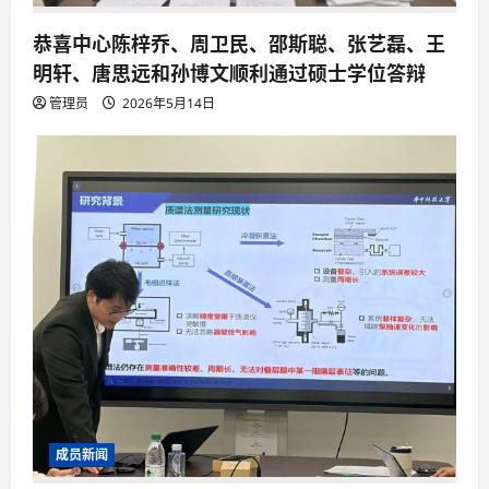
恭喜中心陈梓乔、周卫民、邵斯聪、张艺磊、王
明轩、唐思远和孙博文顺利通过硕士学位答辩
管理员
2026年5月14日
成员新闻