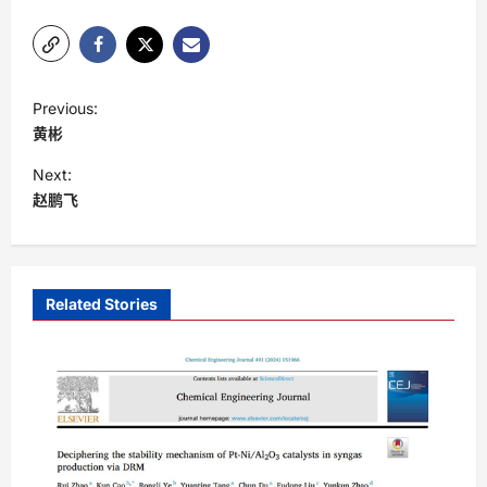
P
Previous:
o
黄彬
s
Next:
t
赵鹏飞
n
a
v
Related Stories
i
g
a
t
i