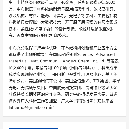
生。主持各类国家级重点项目40余项，总科研经费超过5000
万。中心聚焦于材料微纳制造与应用的跨学科、多尺度研究，
涉及机械、材料、能源、计算机、光电子等学科，主要包括材
料微纳尺度模拟与大数据技术、基于原子层沉积的纳尺度集成
技术、柔性微/光电子器件的设计制造、能源环境纳米催化研
究、面向生物医疗的3D打印技术。
中心充分发挥了跨学科优势，在基础科研创新和产业应用方面
都取得了丰硕的成果：在国际权威期刊Science、Advanced
Materials、Nat. Commun.、Angew. Chem. Int. Ed. 等发表
论文400余篇，申请专利100余项（国际专利4项）；科研成果
成功实现规模产业化，与美国斯坦福线性加速器中心、美国英
特尔公司、美国通用汽车公司、美国全谱激光、TCL集团、华星
光电、无锡威孚集团、中国航天科技集团、贵研铂业等龙头企
业保持着长期紧密的合作关系。研究中心根据发展需要，诚邀
海内外广大科研工作者加盟，广大学子踊跃报考！欢迎来函
lab.amd@gmail.com询问