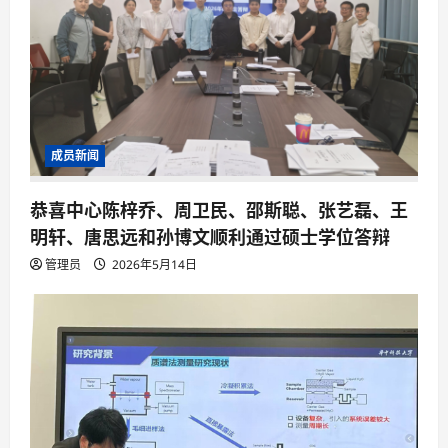
成员新闻
恭喜中心陈梓乔、周卫民、邵斯聪、张艺磊、王
明轩、唐思远和孙博文顺利通过硕士学位答辩
管理员
2026年5月14日