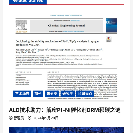
Related Stories
i
g
a
t
i
o
n
学术动态
期刊
未分类
研究生
科研亮点
ALD技术助力：解密Pt-Ni催化剂DRM积碳之谜
管理员
2024年5月20日