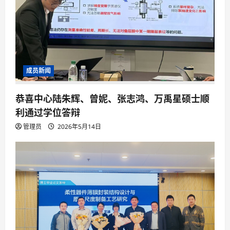
成员新闻
恭喜中心陆朱辉、曾妮、张志鸿、万禹星硕士顺
利通过学位答辩
管理员
2026年5月14日