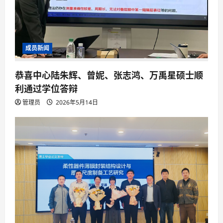
成员新闻
恭喜中心陆朱辉、曾妮、张志鸿、万禹星硕士顺
利通过学位答辩
管理员
2026年5月14日