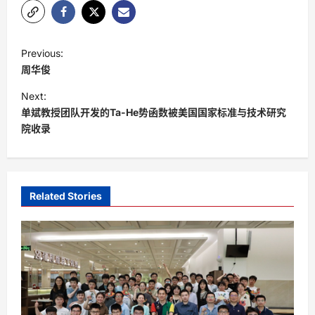
P
Previous:
o
周华俊
s
Next:
t
单斌教授团队开发的Ta-He势函数被美国国家标准与技术研究
院收录
n
a
v
i
Related Stories
g
a
t
i
o