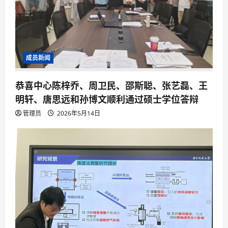
成员新闻
恭喜中心陈梓乔、周卫民、邵斯聪、张艺磊、王
明轩、唐思远和孙博文顺利通过硕士学位答辩
管理员
2026年5月14日