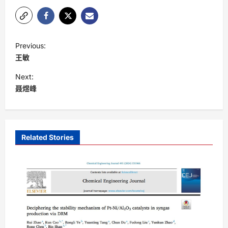
P
Previous:
o
王敏
s
Next:
t
聂煜峰
n
a
v
Related Stories
i
g
a
t
i