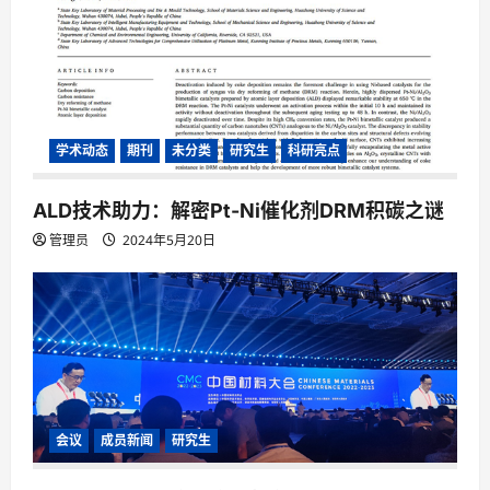
o
n
学术动态
期刊
未分类
研究生
科研亮点
ALD技术助力：解密Pt-Ni催化剂DRM积碳之谜
管理员
2024年5月20日
会议
成员新闻
研究生