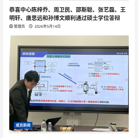
恭喜中心陈梓乔、周卫民、邵斯聪、张艺磊、王
明轩、唐思远和孙博文顺利通过硕士学位答辩
管理员
2026年5月14日
成员新闻