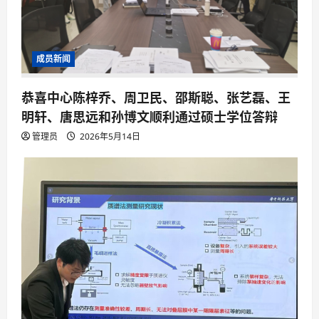
成员新闻
恭喜中心陈梓乔、周卫民、邵斯聪、张艺磊、王
明轩、唐思远和孙博文顺利通过硕士学位答辩
管理员
2026年5月14日