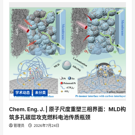
a
t
i
o
n
学术动态
未分类
Chem. Eng. J. | 原子尺度重塑三相界面：MLD构
筑多孔碳层攻克燃料电池传质瓶颈
管理员
2026年7月24日