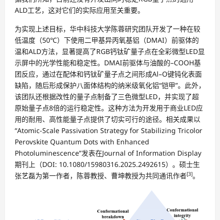
ALD工艺，这对它们的实际应用至关重要。
为实现上述目标，华中科技大学陈蓉研究团队开发了一种在较
低温度（50℃）下使用二甲基异丙氧基铝（DMAI）前驱体的
温和ALD方法，显著提高了RGB钙钛矿量子点在全彩微型LED显
示屏中的光学性能和稳定性。DMAI前驱体与油酸的–COOH基
团反应，通过在配体和钙钛矿量子点之间形成Al–O键钝化表面
缺陷，随后形成保护八面体结构的纳米级氧化铝“铠甲”。此外，
该团队还根据改性的量子点制备了三色微型LED，并实现了超
原始量子点8倍的运行稳定性。这种方法为开发用于商业LED应
用的耐用、高性能量子点提供了切实可行的途径。相关成果以
“Atomic-Scale Passivation Strategy for Stabilizing Tricolor
Perovskite Quantum Dots with Enhanced
Photoluminescence”发表在Journal of Information Display
期刊上（DOI: 10.1080/15980316.2025.2492615）。硕士生
[3]
张艺磊为第一作者，陈蓉教授、曹坤教授为共同通讯作者
。