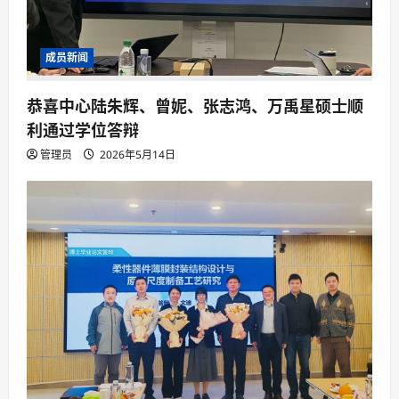
成员新闻
恭喜中心陆朱辉、曾妮、张志鸿、万禹星硕士顺
利通过学位答辩
管理员
2026年5月14日