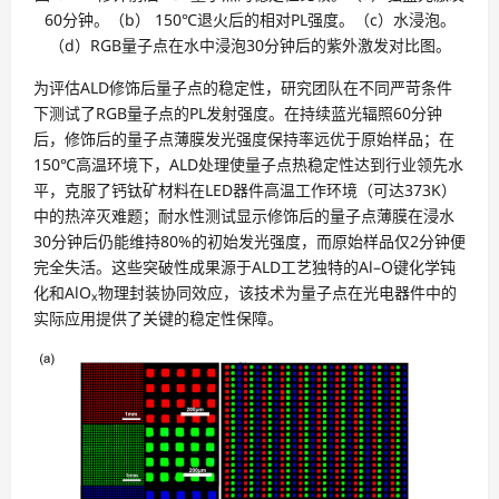
60分钟。（b） 150℃退火后的相对PL强度。（c）水浸泡。
（d）RGB量子点在水中浸泡30分钟后的紫外激发对比图。
为评估ALD修饰后量子点的稳定性，研究团队在不同严苛条件
下测试了RGB量子点的PL发射强度。在持续蓝光辐照60分钟
后，修饰后的量子点薄膜发光强度保持率远优于原始样品；在
150℃高温环境下，ALD处理使量子点热稳定性达到行业领先水
平，克服了钙钛矿材料在LED器件高温工作环境（可达373K）
中的热淬灭难题；耐水性测试显示修饰后的量子点薄膜在浸水
30分钟后仍能维持80%的初始发光强度，而原始样品仅2分钟便
完全失活。这些突破性成果源于ALD工艺独特的Al–O键化学钝
化和AlO
物理封装协同效应，该技术为量子点在光电器件中的
x
实际应用提供了关键的稳定性保障。