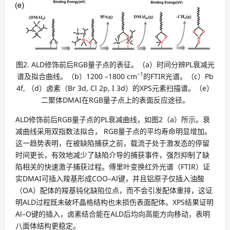
图2. ALD修饰前后RGB量子点的表征。（a）时间分辨PL衰减光
−1
谱及拟合曲线。（b）1200 –1800 cm
的FTIR光谱。（c）Pb
4f, （d）卤素（Br 3d, Cl 2p, I 3d）的XPS元素扫描谱。（e）
二聚体DMAI在RGB量子点上的表面反应途径。
ALD修饰前后RGB量子点的PL衰减曲线，如图2（a）所示。衰
减曲线采用双指数法拟合， RGB量子点的平均寿命明显增加。
这一趋势表明，在被缺陷捕获之前，载流子处于激发态的停留
时间更长，有效地减少了缺陷介导的捕获事件，强烈抑制了缺
陷相关的快速激子捕获过程。傅里叶变换红外光谱（FTIR）证
实DMAI可插入羧基形成COO–Al键，并且铝原子仅插入油酸
（OA）配体的羧基钝化缺陷位点，而不会引发配体重排，这证
明ALD过程既未破坏晶格结构也未损伤表面配体。XPS结果证明
Al–O键的插入，卤素结合能在ALD后均向高能方向移动，表明
八面体结构更稳定。