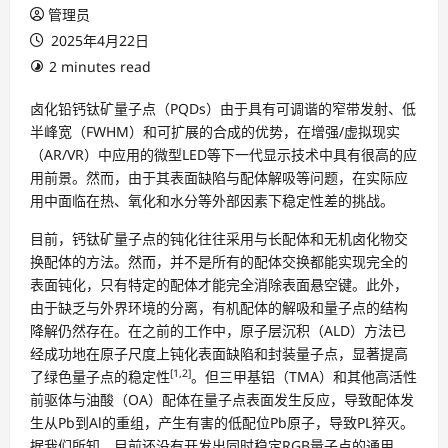
管理员
2025年4月22日
2 minutes read
卤化铅钙钛矿量子点（PQDs）由于具有可调谐的窄带发射、低
半峰宽（FWHM）和可扩展的合成的优势，在增强/虚拟现实
（AR/VR）中应用的微型LED等下一代显示技术中具有很高的应
用前景。然而，由于其表面缺陷与配体解吸等问题，在实际应
用中面临在热、氧化和水分等外部因素下稳定性差的挑战。
目前，钙钛矿量子点的钝化往往采用与长配体和无机卤化物交
换配体的方法。然而，并不是所有的配体交换都能实现完全的
表面钝化，只有特定的配体才能完全消除表面悬空键。此外，
由于缺乏与外界环境的分离，有机配体的解吸和量子点的结构
降解仍然存在。在之前的工作中，原子层沉积（ALD）方法已
经成功地在原子尺度上钝化表面缺陷和封装量子点，显著提高
[1
,
2]
了绿色量子点的稳定性
。但三甲基铝（TMA）和其他高活性
前驱体与油酸（OA）配体在量子点表面发生反应，导致配体发
生从Pb到Al的重组，产生有害的低配位Pb原子，导致PL猝灭。
据我们所知，目前还没有开发出同时稳定RGB量子点的通用