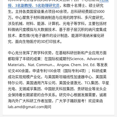
授、3名副教授、5名助理研究员
，和数十名博士、硕士研究
生。主持各类国家级重点项目40余项，总科研经费超过5000
万。中心聚焦于材料微纳制造与应用的跨学科、多尺度研究，
涉及机械、材料、能源、计算机、光电子等学科，主要包括材
料微纳尺度模拟与大数据技术、基于原子层沉积的纳尺度集成
技术、柔性微/光电子器件的设计制造、能源环境纳米催化研
究、面向生物医疗的3D打印技术。
中心充分发挥了跨学科优势，在基础科研创新和产业应用方面
都取得了丰硕的成果：在国际权威期刊Science、Advanced
Materials、Nat. Commun.、Angew. Chem. Int. Ed. 等发表
论文400余篇，申请专利100余项（国际专利4项）；科研成果
成功实现规模产业化，与美国斯坦福线性加速器中心、美国英
特尔公司、美国通用汽车公司、美国全谱激光、TCL集团、华星
光电、无锡威孚集团、中国航天科技集团、贵研铂业等龙头企
业保持着长期紧密的合作关系。研究中心根据发展需要，诚邀
海内外广大科研工作者加盟，广大学子踊跃报考！欢迎来函
lab.amd@gmail.com询问