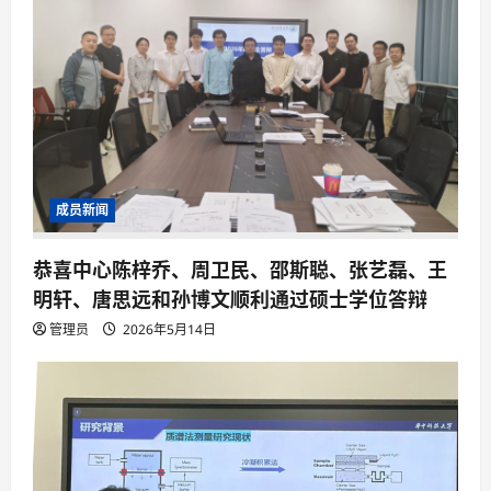
成员新闻
恭喜中心陈梓乔、周卫民、邵斯聪、张艺磊、王
明轩、唐思远和孙博文顺利通过硕士学位答辩
管理员
2026年5月14日