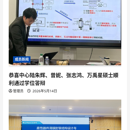
成员新闻
恭喜中心陆朱辉、曾妮、张志鸿、万禹星硕士顺
利通过学位答辩
管理员
2026年5月14日