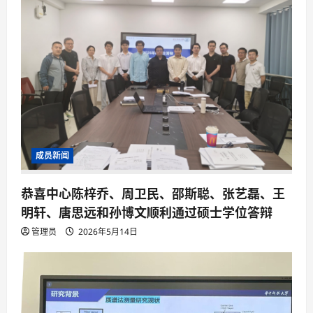
成员新闻
恭喜中心陈梓乔、周卫民、邵斯聪、张艺磊、王
明轩、唐思远和孙博文顺利通过硕士学位答辩
管理员
2026年5月14日