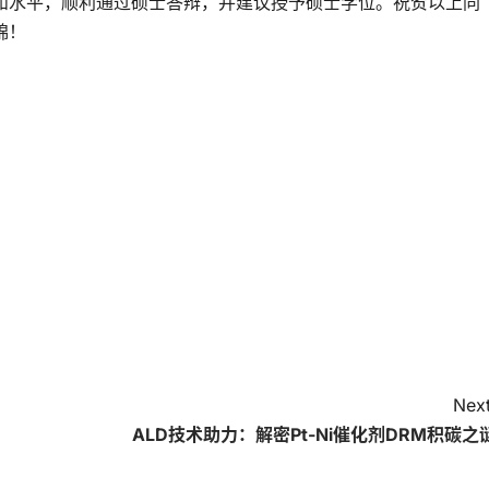
和水平，顺利通过硕士答辩，并建议授予硕士学位。祝贺以上同
锦！
Next
ALD技术助力：解密Pt-Ni催化剂DRM积碳之