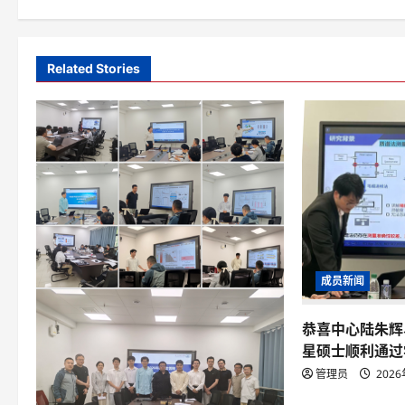
t
n
Related Stories
a
v
i
g
a
t
成员新闻
i
o
恭喜中心陆朱辉
星硕士顺利通过
n
管理员
202