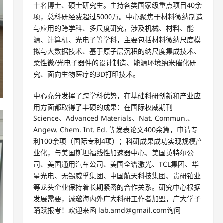
十名博士、硕士研究生。主持各类国家级重点项目40余
项，总科研经费超过5000万。中心聚焦于材料微纳制造
与应用的跨学科、多尺度研究，涉及机械、材料、能
源、计算机、光电子等学科，主要包括材料微纳尺度模
拟与大数据技术、基于原子层沉积的纳尺度集成技术、
柔性微/光电子器件的设计制造、能源环境纳米催化研
究、面向生物医疗的3D打印技术。
中心充分发挥了跨学科优势，在基础科研创新和产业应
用方面都取得了丰硕的成果：在国际权威期刊
Science、Advanced Materials、Nat. Commun.、
Angew. Chem. Int. Ed. 等发表论文400余篇，申请专
利100余项（国际专利4项）；科研成果成功实现规模产
业化，与美国斯坦福线性加速器中心、美国英特尔公
司、美国通用汽车公司、美国全谱激光、TCL集团、华
星光电、无锡威孚集团、中国航天科技集团、贵研铂业
等龙头企业保持着长期紧密的合作关系。研究中心根据
发展需要，诚邀海内外广大科研工作者加盟，广大学子
踊跃报考！欢迎来函 lab.amd@gmail.com询问