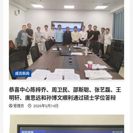
成员新闻
恭喜中心陈梓乔、周卫民、邵斯聪、张艺磊、王
明轩、唐思远和孙博文顺利通过硕士学位答辩
管理员
2026年5月14日