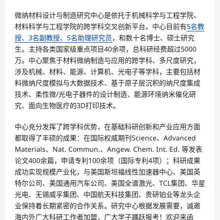
微纳材料设计与制造研究中心是依托于机械科学与工程学院、
材料科学与工程学院的跨学科交叉创新平台。中心目前有
5名教
授、3名副教授、5名助理研究员
，和数十名博士、硕士研究
生。主持各类国家级重点项目40余项，总科研经费超过5000
万。中心聚焦于材料微纳制造与应用的跨学科、多尺度研究，
涉及机械、材料、能源、计算机、光电子等学科，主要包括材
料微纳尺度模拟与大数据技术、基于原子层沉积的纳尺度集成
技术、柔性微/光电子器件的设计制造、能源环境纳米催化研
究、面向生物医疗的3D打印技术。
中心充分发挥了跨学科优势，在基础科研创新和产业应用方面
都取得了丰硕的成果：在国际权威期刊Science、Advanced
Materials、Nat. Commun.、Angew. Chem. Int. Ed. 等发表
论文400余篇，申请专利100余项（国际专利4项）；科研成果
成功实现规模产业化，与美国斯坦福线性加速器中心、美国英
特尔公司、美国通用汽车公司、美国全谱激光、TCL集团、华星
光电、无锡威孚集团、中国航天科技集团、贵研铂业等龙头企
业保持着长期紧密的合作关系。研究中心根据发展需要，诚邀
海内外广大科研工作者加盟，广大学子踊跃报考！欢迎来函