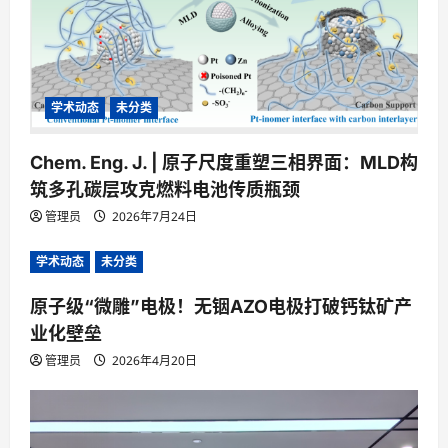
学术动态
未分类
Chem. Eng. J. | 原子尺度重塑三相界面：MLD构
筑多孔碳层攻克燃料电池传质瓶颈
管理员
2026年7月24日
学术动态
未分类
原子级“微雕”电极！无铟AZO电极打破钙钛矿产
业化壁垒
管理员
2026年4月20日