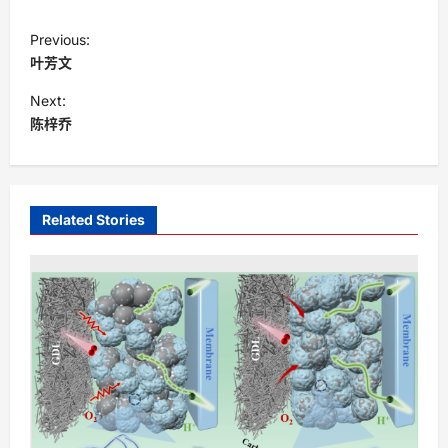
P
Previous:
o
叶芳文
s
Next:
t
陈梓乔
n
a
v
Related Stories
i
g
a
t
i
o
n