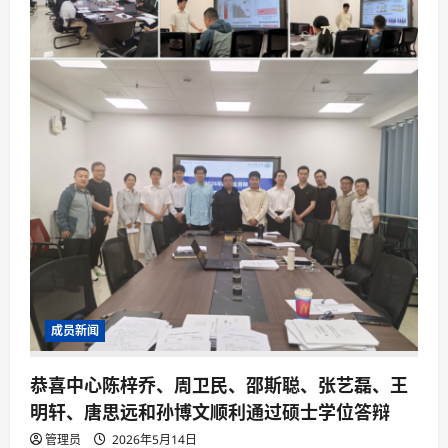
成员新闻
恭喜中心陈梓乔、周卫民、邵斯聪、张艺磊、王
明轩、唐思远和孙博文顺利通过硕士学位答辩
管理员
2026年5月14日