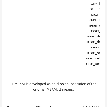
                                            inv_bcc.t
                                           pair_meam.
                                            pair_meam
                                         README.txt m
                                         --meam_clean
                                          --meam_data
                                        --meam_dens_f
                                        --meam_dens_i
                                          --meam_forc
                                        --meam_setup_
                                       --meam_setup_g
                                       --meam_setup_p
LI-MEAM is developed as an direct substitution of the
original MEAM. It means: