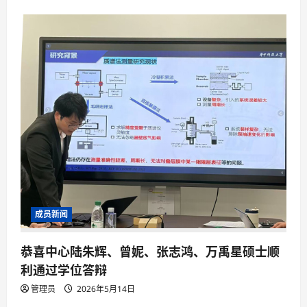
成员新闻
恭喜中心陆朱辉、曾妮、张志鸿、万禹星硕士顺
利通过学位答辩
管理员
2026年5月14日