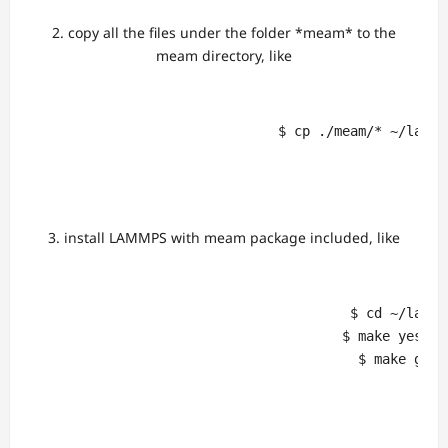
2. copy all the files under the folder *meam* to the
meam directory, like
                               $ cp ./meam/* ~/lammps
3. install LAMMPS with meam package included, like
                                        $ cd ~/lammps
                                       $ make yes-mea
                                         $ make g++
