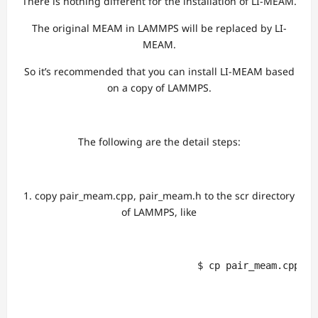
There is nothing different for the installation of LI-MEAM.
The original MEAM in LAMMPS will be replaced by LI-
MEAM.
So it’s recommended that you can install LI-MEAM based
on a copy of LAMMPS.
The following are the detail steps:
1. copy pair_meam.cpp, pair_meam.h to the scr directory
of LAMMPS, like
                               $ cp pair_meam.cpp pa