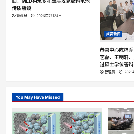
n
面：MLD构筑多孔碳层攻克燃料电池
传质瓶颈
管理员
2026年7月24日
成员新闻
恭喜中心陈梓乔
艺磊、王明轩、
过硕士学位答辩
管理员
202
You May Have Missed