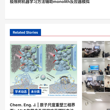
极限树机器学习方法辅助monolith反应器模拟
o
s
t
n
Related Stories
a
v
i
g
a
t
i
学术动态
未分类
o
Chem. Eng. J. | 原子尺度重塑三相界