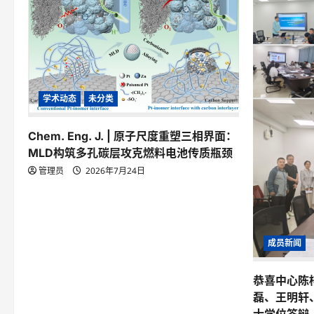
学术动态
未分类
Chem. Eng. J. | 原子尺度重塑三相界面：
MLD构筑多孔碳层攻克燃料电池传质瓶颈
管理员
2026年7月24日
成员新闻
恭喜中心陈
磊、王明轩
士学位答辩