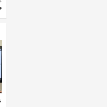
新
作
禹