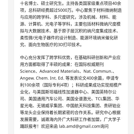
十名博士、硕士研究生。主持各类国家级重点项目40余
项，总科研经费超过5000万。中心聚焦于材料微纳制造
与应用的跨学科、多尺度研究，涉及机械、材料、能
源、计算机、光电子等学科，主要包括材料微纳尺度模
拟与大数据技术、基于原子层沉积的纳尺度集成技术、
柔性微/光电子器件的设计制造、能源环境纳米催化研
究、面向生物医疗的3D打印技术。
中心充分发挥了跨学科优势，在基础科研创新和产业应
用方面都取得了丰硕的成果：在国际权威期刊
Science、Advanced Materials、Nat. Commun.、
Angew. Chem. Int. Ed. 等发表论文400余篇，申请专
利100余项（国际专利4项）；科研成果成功实现规模产
业化，与美国斯坦福线性加速器中心、美国英特尔公
司、美国通用汽车公司、美国全谱激光、TCL集团、华
星光电、无锡威孚集团、中国航天科技集团、贵研铂业
等龙头企业保持着长期紧密的合作关系。研究中心根据
发展需要，诚邀海内外广大科研工作者加盟，广大学子
踊跃报考！欢迎来函 lab.amd@gmail.com询问