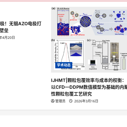
电极！无铟AZO电极打
壁垒
6年4月20日
学术动态
IJHMT|颗粒包覆效率与成本的权衡：
以CFD—DDPM数值模型为基础的内
性颗粒包覆工艺研究
管理员
2026年3月16日