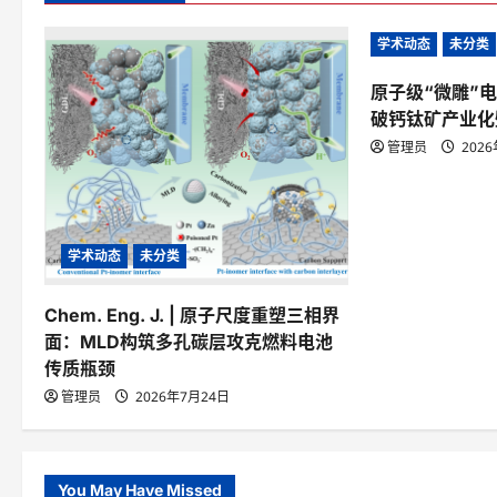
a
学术动态
未分类
v
原子级“微雕”
i
破钙钛矿产业化
g
管理员
202
a
t
i
学术动态
未分类
o
Chem. Eng. J. | 原子尺度重塑三相界
n
面：MLD构筑多孔碳层攻克燃料电池
传质瓶颈
管理员
2026年7月24日
You May Have Missed