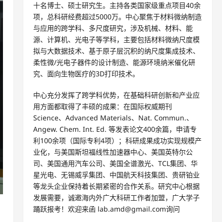
十名博士、硕士研究生。主持各类国家级重点项目40余
项，总科研经费超过5000万。中心聚焦于材料微纳制造
与应用的跨学科、多尺度研究，涉及机械、材料、能
源、计算机、光电子等学科，主要包括材料微纳尺度模
拟与大数据技术、基于原子层沉积的纳尺度集成技术、
柔性微/光电子器件的设计制造、能源环境纳米催化研
究、面向生物医疗的3D打印技术。
中心充分发挥了跨学科优势，在基础科研创新和产业应
用方面都取得了丰硕的成果：在国际权威期刊
Science、Advanced Materials、Nat. Commun.、
Angew. Chem. Int. Ed. 等发表论文400余篇，申请专
利100余项（国际专利4项）；科研成果成功实现规模产
业化，与美国斯坦福线性加速器中心、美国英特尔公
司、美国通用汽车公司、美国全谱激光、TCL集团、华
星光电、无锡威孚集团、中国航天科技集团、贵研铂业
等龙头企业保持着长期紧密的合作关系。研究中心根据
发展需要，诚邀海内外广大科研工作者加盟，广大学子
踊跃报考！欢迎来函 lab.amd@gmail.com询问