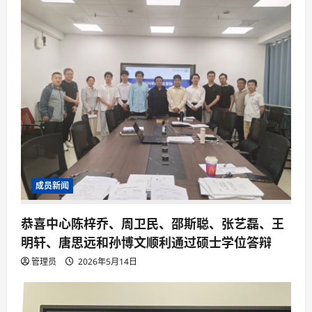
成员新闻
恭喜中心陈梓乔、周卫民、邵斯聪、张艺磊、王
明轩、唐思远和孙博文顺利通过硕士学位答辩
管理员
2026年5月14日