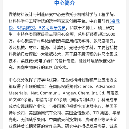
中心简介
微纳材料设计与制造研究中心是依托于机械科学与工程学院、
材料科学与工程学院的跨学科交叉创新平台。中心目前有
5名教
授、3名副教授、5名助理研究员
，和数十名博士、硕士研究
生。主持各类国家级重点项目40余项，总科研经费超过5000
万。中心聚焦于材料微纳制造与应用的跨学科、多尺度研究，
涉及机械、材料、能源、计算机、光电子等学科，主要包括材
料微纳尺度模拟与大数据技术、基于原子层沉积的纳尺度集成
技术、柔性微/光电子器件的设计制造、能源环境纳米催化研
究、面向生物医疗的3D打印技术。
中心充分发挥了跨学科优势，在基础科研创新和产业应用方面
都取得了丰硕的成果：在国际权威期刊Science、Advanced
Materials、Nat. Commun.、Angew. Chem. Int. Ed. 等发表
论文400余篇，申请专利100余项（国际专利4项）；科研成果
成功实现规模产业化，与美国斯坦福线性加速器中心、美国英
特尔公司、美国通用汽车公司、美国全谱激光、TCL集团、华星
光电、无锡威孚集团、中国航天科技集团、贵研铂业等龙头企
业保持着长期紧密的合作关系。研究中心根据发展需要，诚邀