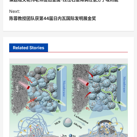
s
Next:
t
陈蓉教授团队获第44届日内瓦国际发明展金奖
n
a
v
Related Stories
i
g
a
t
i
o
n