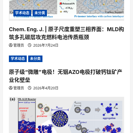
学术动态
未分类
Chem. Eng. J. | 原子尺度重塑三相界面：MLD构
筑多孔碳层攻克燃料电池传质瓶颈
管理员
2026年7月24日
学术动态
未分类
原子级“微雕”电极！无铟AZO电极打破钙钛矿产
业化壁垒
管理员
2026年4月20日