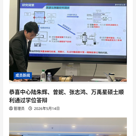
成员新闻
恭喜中心陆朱辉、曾妮、张志鸿、万禹星硕士顺
利通过学位答辩
管理员
2026年5月14日