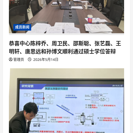
成员新闻
恭喜中心陈梓乔、周卫民、邵斯聪、张艺磊、王
明轩、唐思远和孙博文顺利通过硕士学位答辩
管理员
2026年5月14日