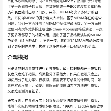
目前比较精确的原子间相互作用势是MEAM，然而由于只考虑
了第一近邻原子的贡献，导致在描述一些BCC过渡族金属的基
态和表面能时出现了问题。另外，MEAM考虑了多体屏蔽函
数，它使得MEAM的复杂度大大增加。基于MEAM存在的这些
问题，我们一方面移除了MEAM中多体屏蔽函数，另一方面通
过使用考虑陈难先院士提出的Chen-Möbius晶格反演法，考虑
了更多近邻原子的相互作用，提出了基于晶格反演法的MEAM
势函数（LI-MEAM）。更进一步，我们将LI-MEAM势函数应用
到了更多的体系中，构建了众多体系基于LI-MEAM的势库。
介观模拟
对高聚物的流变属性进行计算模拟，最直接的挑战在于模拟的
长度尺度难于把握。高聚物分子量很大，如果在微观尺度上，
如使用分子动力学进行模拟，将需要不可想象的计算时间；如
果在宏观尺度上，如使用有限元的流体动力学方法进行模拟，
又很难观测流变细节。
研究发现，在介观尺度上对许多高聚物的流变属性进行模拟，
能够与实际的物理性质很好的吻合。1993年，Ladd在晶格波尔