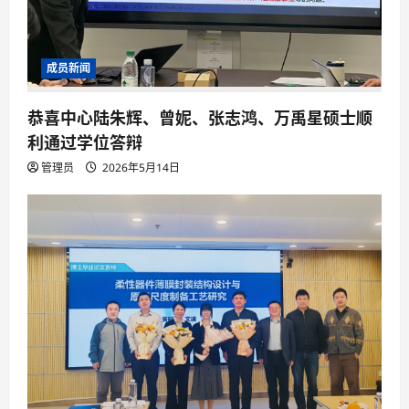
成员新闻
恭喜中心陆朱辉、曾妮、张志鸿、万禹星硕士顺
利通过学位答辩
管理员
2026年5月14日