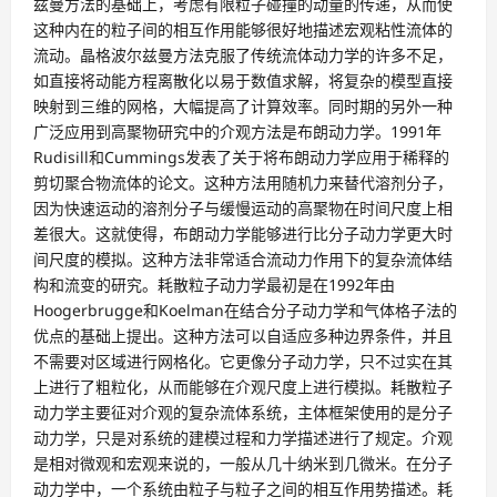
兹曼方法的基础上，考虑有限粒子碰撞的动量的传递，从而使
这种内在的粒子间的相互作用能够很好地描述宏观粘性流体的
流动。晶格波尔兹曼方法克服了传统流体动力学的许多不足，
如直接将动能方程离散化以易于数值求解，将复杂的模型直接
映射到三维的网格，大幅提高了计算效率。同时期的另外一种
广泛应用到高聚物研究中的介观方法是布朗动力学。1991年
Rudisill和Cummings发表了关于将布朗动力学应用于稀释的
剪切聚合物流体的论文。这种方法用随机力来替代溶剂分子，
因为快速运动的溶剂分子与缓慢运动的高聚物在时间尺度上相
差很大。这就使得，布朗动力学能够进行比分子动力学更大时
间尺度的模拟。这种方法非常适合流动力作用下的复杂流体结
构和流变的研究。耗散粒子动力学最初是在1992年由
Hoogerbrugge和Koelman在结合分子动力学和气体格子法的
优点的基础上提出。这种方法可以自适应多种边界条件，并且
不需要对区域进行网格化。它更像分子动力学，只不过实在其
上进行了粗粒化，从而能够在介观尺度上进行模拟。耗散粒子
动力学主要征对介观的复杂流体系统，主体框架使用的是分子
动力学，只是对系统的建模过程和力学描述进行了规定。介观
是相对微观和宏观来说的，一般从几十纳米到几微米。在分子
动力学中，一个系统由粒子与粒子之间的相互作用势描述。耗