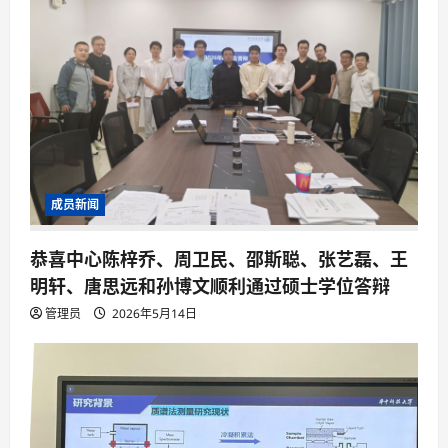
成员新闻
恭喜中心陈梓乔、周卫民、邵斯聪、张艺磊、王
明轩、唐思远和孙博文顺利通过硕士学位答辩
管理员
2026年5月14日