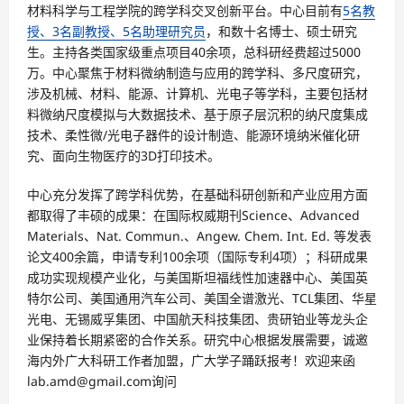
材料科学与工程学院的跨学科交叉创新平台。中心目前有
5名教
授、3名副教授、5名助理研究员
，和数十名博士、硕士研究
生。主持各类国家级重点项目40余项，总科研经费超过5000
万。中心聚焦于材料微纳制造与应用的跨学科、多尺度研究，
涉及机械、材料、能源、计算机、光电子等学科，主要包括材
料微纳尺度模拟与大数据技术、基于原子层沉积的纳尺度集成
技术、柔性微/光电子器件的设计制造、能源环境纳米催化研
究、面向生物医疗的3D打印技术。
中心充分发挥了跨学科优势，在基础科研创新和产业应用方面
都取得了丰硕的成果：在国际权威期刊Science、Advanced
Materials、Nat. Commun.、Angew. Chem. Int. Ed. 等发表
论文400余篇，申请专利100余项（国际专利4项）；科研成果
成功实现规模产业化，与美国斯坦福线性加速器中心、美国英
特尔公司、美国通用汽车公司、美国全谱激光、TCL集团、华星
光电、无锡威孚集团、中国航天科技集团、贵研铂业等龙头企
业保持着长期紧密的合作关系。研究中心根据发展需要，诚邀
海内外广大科研工作者加盟，广大学子踊跃报考！欢迎来函
lab.amd@gmail.com询问