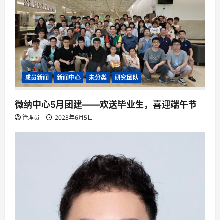
a
t
i
o
n
成员新闻
新闻中心
未分类
研究团队
微纳中心5月团建——欢送毕业生，喜迎端午节
管理员
2023年6月5日