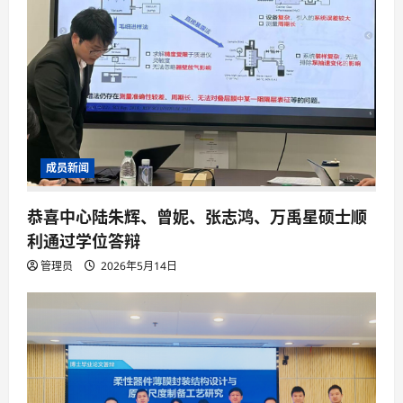
成员新闻
恭喜中心陆朱辉、曾妮、张志鸿、万禹星硕士顺
利通过学位答辩
管理员
2026年5月14日